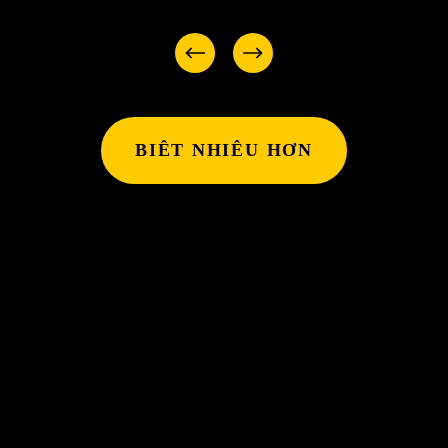
BIÊT NHIÊU HƠN