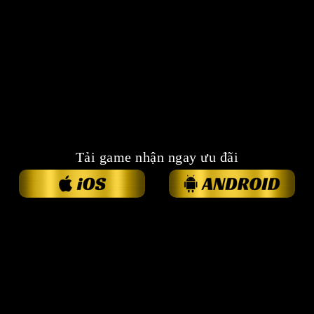
Tải game nhận ngay ưu đãi